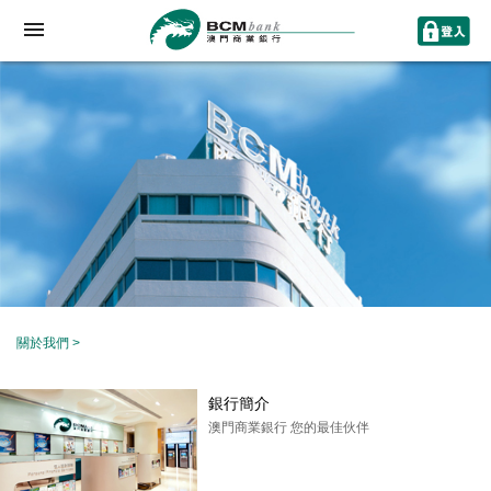
關於我們
>
銀行簡介
澳門商業銀行 您的最佳伙伴