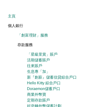
主頁
個人銀行
「創富理財」服務
存款服務
「星級里賞」賬戶
活期儲蓄賬戶
往來賬戶
生息專「加」
新『創薪』儲蓄信貸綜合戶口
Hello Kitty 綜合戶口
Doraemon儲蓄戶口
商業外幣寶
定期存款賬戶
好息轉外幣儲蓄計劃