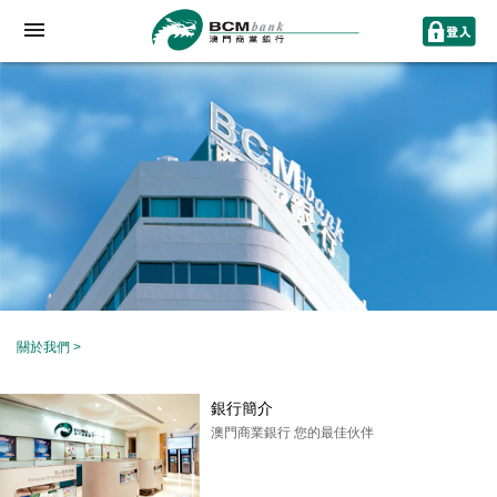
關於我們
>
銀行簡介
澳門商業銀行 您的最佳伙伴