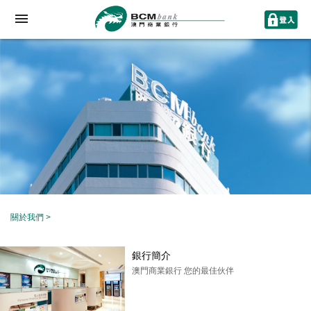
關於我們
>
銀行簡介
澳門商業銀行 您的最佳伙伴