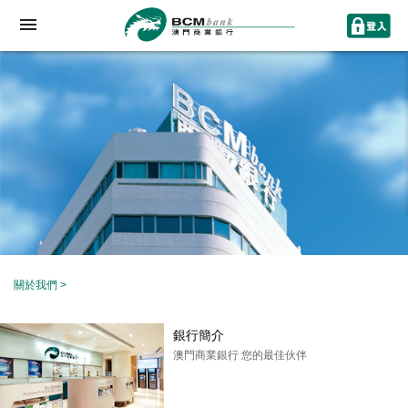
關於我們
>
銀行簡介
澳門商業銀行 您的最佳伙伴