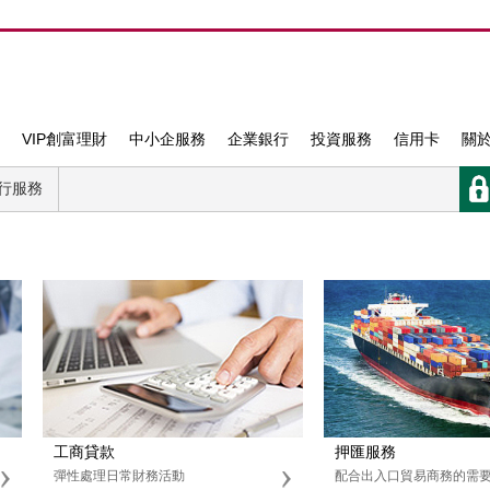
VIP創富理財
中小企服務
企業銀行
投資服務
信用卡
關
銀行服務
工商貸款
押匯服務
彈性處理日常財務活動
配合出入口貿易商務的需