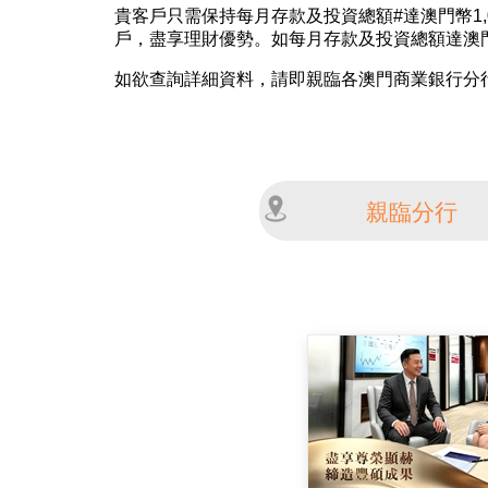
貴客戶只需保持每月存款及投資總額#達澳門幣1,0
戶，盡享理財優勢。如每月存款及投資總額達澳門幣1
如欲查詢詳細資料，請即親臨各澳門商業銀行分
親臨分行