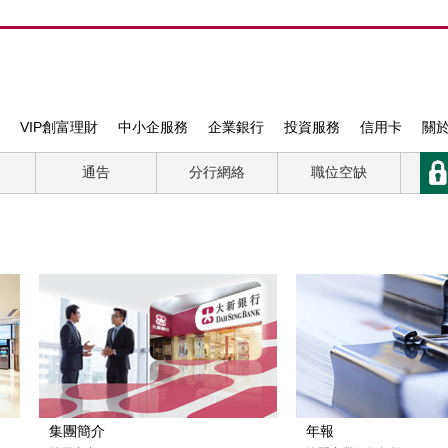
VIP創富理財
中小企服務
企業銀行
投資服務
信用卡
關
通告
分行網絡
職位空缺
集團簡介
年報