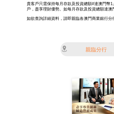
貴客戶只需保持每月存款及投資總額#達澳門幣1,0
戶，盡享理財優勢。如每月存款及投資總額達澳門幣1
如欲查詢詳細資料，請即親臨各澳門商業銀行分
親臨分行