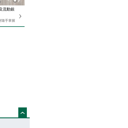
上及流動銀
財隨手掌握