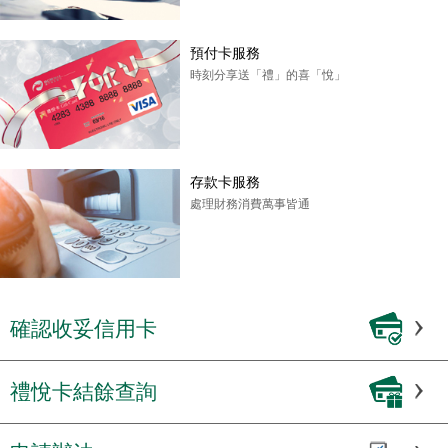
預付卡服務
時刻分享送「禮」的喜「悅」
存款卡服務
處理財務消費萬事皆通
確認收妥信用卡
禮悅卡結餘查詢