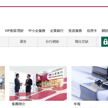
VIP創富理財
中小企服務
企業銀行
投資服務
信用卡
關
通告
分行網絡
職位空缺
集團簡介
年報