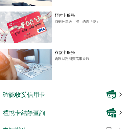
預付卡服務
時刻分享送「禮」的喜「悅」
存款卡服務
處理財務消費萬事皆通
確認收妥信用卡
禮悅卡結餘查詢