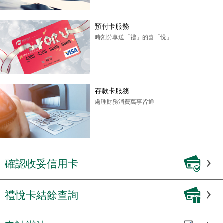
預付卡服務
時刻分享送「禮」的喜「悅」
存款卡服務
處理財務消費萬事皆通
確認收妥信用卡
禮悅卡結餘查詢