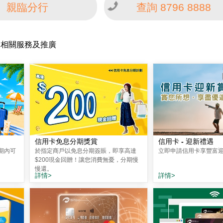
親臨分行
查詢 8796 8888
相關服務及推廣
信用卡免息分期獎賞
信用卡 - 迎新禮遇
期內可
於指定商戶以免息分期簽賬，即享高達
立即申請信用卡享豐富
$200現金回贈！讓您消費無憂，分期慢
慢還。
詳情>
詳情>