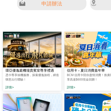
申請辦法
環亞優逸庭機場貴賓室尊享禮遇
信用卡 - 夏日消費嘉年華
憑卡尊享候機服務，探索優逸旅程，締造
BCM 信用卡陪你盡情消費！推廣
愜意出行體驗！
享高達$600現金回贈！
詳情>
詳情>