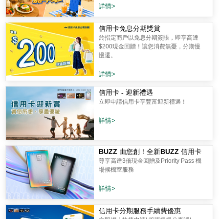
詳情>
信用卡免息分期獎賞
於指定商戶以免息分期簽賬，即享高達
$200現金回贈！讓您消費無憂，分期慢
慢還。
詳情>
信用卡 - 迎新禮遇
立即申請信用卡享豐富迎新禮遇！
詳情>
BUZZ 由您創！全新BUZZ 信用卡
尊享高達3倍現金回贈及Priority Pass 機
場候機室服務
詳情>
信用卡分期服務手續費優惠