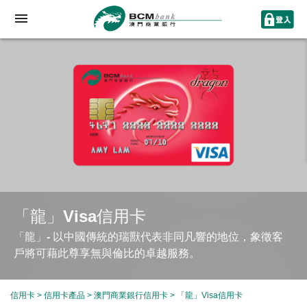
「龍」Visa信用卡
「龍」- 以中國傳統的瑞獸代表非同凡響的地位，象徵客
戶將可藉此尊享無與倫比的卓越服務。
信用卡
>
信用卡產品
>
澳門商業銀行信用卡
> 「龍」Visa信用卡