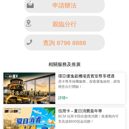
申請辦法
親臨分行
查詢 8796 8888
相關服務及推廣
環亞優逸庭機場貴賓室尊享禮遇
憑卡尊享候機服務，探索優逸旅程，締造
愜意出行體驗！
詳情>
信用卡 - 夏日消費嘉年華
BCM 信用卡陪你盡情消費！推廣期內可
享高達$600現金回贈！