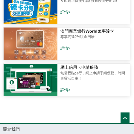
立即網上快捷申請! 簽賬慢慢分期還!
詳情>
澳門商業銀行World萬事達卡
尊享高達2%現金回贈!
詳情>
網上信用卡申請服務
無需親臨分行，網上申請手續便捷、時間
更靈活自主！
詳情>
關於我們