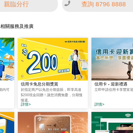
親臨分行
查詢 8796 8888
相關服務及推廣
信用卡免息分期獎賞
信用卡 - 迎新禮遇
期內可
於指定商戶以免息分期簽賬，即享高達
立即申請信用卡享豐富
$200現金回贈！讓您消費無憂，分期慢
慢還。
詳情>
詳情>