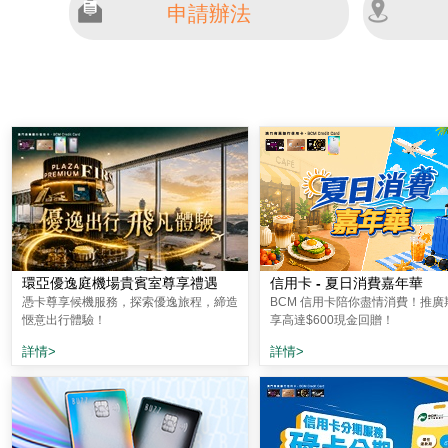
申請辦法
環亞優逸庭機場貴賓室尊享禮遇
信用卡 - 夏日消費嘉年華
憑卡尊享候機服務，探索優逸旅程，締造
BCM 信用卡陪你盡情消費！推廣
愜意出行體驗！
享高達$600現金回贈！
詳情>
詳情>