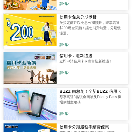
詳情>
信用卡免息分期獎賞
於指定商戶以免息分期簽賬，即享高達
$200現金回贈！讓您消費無憂，分期慢
慢還。
詳情>
信用卡 - 迎新禮遇
立即申請信用卡享豐富迎新禮遇！
詳情>
BUZZ 由您創！全新BUZZ 信用卡
尊享高達3倍現金回贈及Priority Pass 機
場候機室服務
詳情>
信用卡分期服務手續費優惠