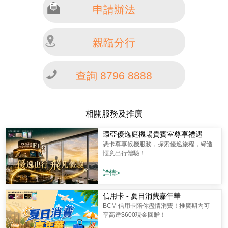
申請辦法
親臨分行
查詢 8796 8888
相關服務及推廣
環亞優逸庭機場貴賓室尊享禮遇
憑卡尊享候機服務，探索優逸旅程，締造
愜意出行體驗！
詳情>
信用卡 - 夏日消費嘉年華
BCM 信用卡陪你盡情消費！推廣期內可
享高達$600現金回贈！