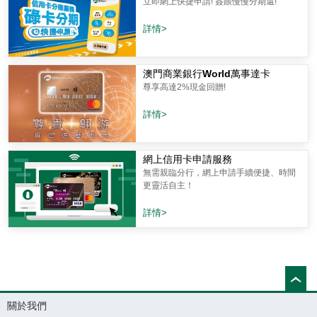
立即網上快捷申請! 簽賬慢慢分期還!
詳情>
澳門商業銀行World萬事達卡
尊享高達2%現金回贈!
詳情>
網上信用卡申請服務
無需親臨分行，網上申請手續便捷、時間
更靈活自主！
詳情>
關於我們