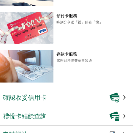
預付卡服務
時刻分享送「禮」的喜「悅」
存款卡服務
處理財務消費萬事皆通
確認收妥信用卡
禮悅卡結餘查詢