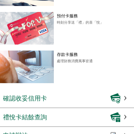
預付卡服務
時刻分享送「禮」的喜「悅」
存款卡服務
處理財務消費萬事皆通
確認收妥信用卡
禮悅卡結餘查詢