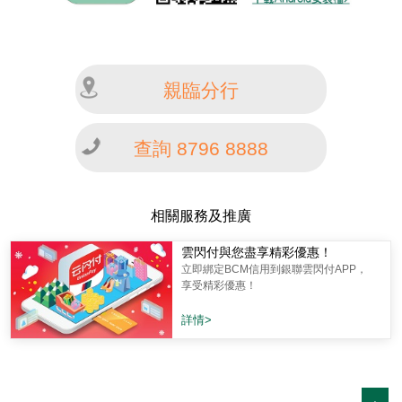
親臨分行
查詢 8796 8888
相關服務及推廣
雲閃付與您盡享精彩優惠！
立即綁定BCM信用到銀聯雲閃付APP，
享受精彩優惠！
詳情>