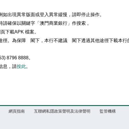
例如出現異常版面或登入異常緩慢，請即停止操作。
時請確保以關鍵字「澳門商業銀行」作搜索 。
網頁下載APK 檔案。
途徑。為保障 閣下，本行不建議 閣下透過其他途徑下載本行
8796 8888。
信息，請
按此
。
網頁指南
互聯網私隱政策聲明及法律聲明
監管機構